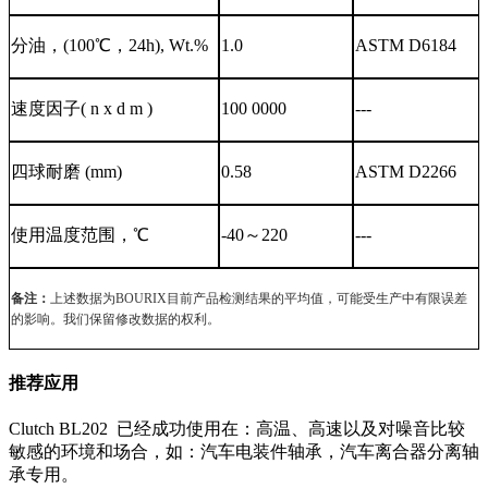
分油，
(100℃，24h), Wt.%
1
.
0
ASTM D6184
速度因子
( n x d m )
100 0000
---
四球耐磨
(mm)
0.58
ASTM D
2266
使用温度范围，
℃
-
40
～
220
--
-
备注：
上述数据为
BOURIX
目前产品检测结果的平均值，可能受生产中有限误差
的影响。我们保留修改数据的权利。
推荐应用
Clutch BL202 已经成功使用在：高温、高速以及对噪音比较
敏感的环境和场合，如：汽车电装件轴承，汽车离合器分离轴
承专用。