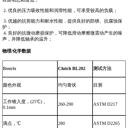
2.
优良的压力吸收性能和润滑性能，可承受较高的负载；
3.
优越的抗剪能力和耐水性能，提供良好的防锈、抗腐蚀保
护；
4.
良好的抗微动磨损保护，可降低滑动摩擦微震动产生的噪
声，并降低轴承的温升；
物理/化学数据
Bourix
Clutch BL202
测试方法
颜色外观
均匀膏状
目测
工作锥入度，
(25℃)，
260-290
ASTM D217
0.1mm
滴点，
℃
280
ASTM D2265