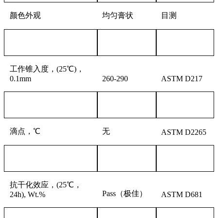
颜色外观
均匀膏状
目测
工作锥入度，
(25℃)，
0.1mm
2
60
-
290
ASTM D217
滴点，
℃
无
ASTM D2265
抗干化效应
，
(
25
℃，
Pass（极佳）
24h), Wt.%
ASTM D68
1