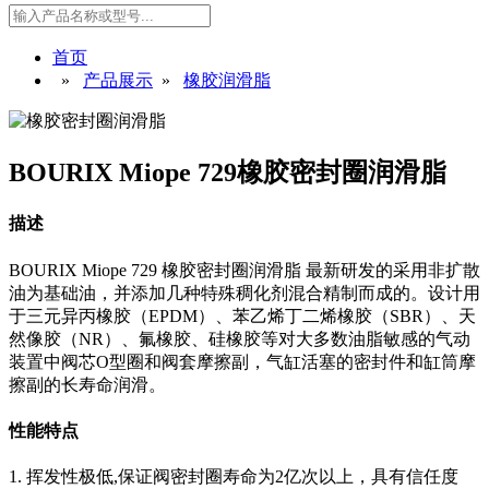
首页
»
产品展示
»
橡胶润滑脂
BOURIX Miope 729橡胶密封圈润滑脂
描述
BOURIX Miope 729 橡胶密封圈润滑脂 最新研发的采用非扩散
油为基础油，并添加几种特殊稠化剂混合精制而成的。设计用
于三元异丙橡胶（EPDM）、苯乙烯丁二烯橡胶（SBR）、天
然像胶（NR）、氟橡胶、硅橡胶等对大多数油脂敏感的气动
装置中阀芯O型圈和阀套摩擦副，气缸活塞的密封件和缸筒摩
擦副的长寿命润滑。
性能特点
1. 挥发性极低,保证阀密封圈
寿命为
2亿
次以上，具有信任度