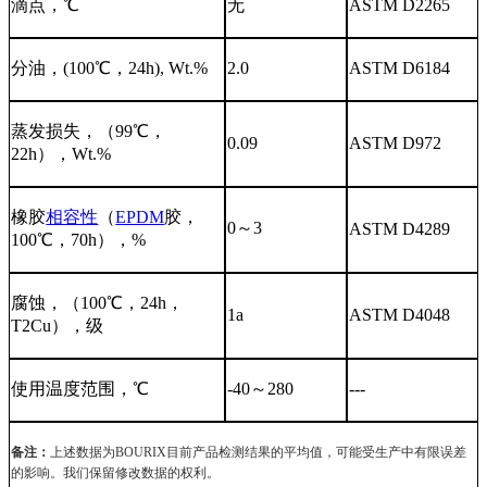
滴点，
℃
无
ASTM D2265
分油，
(100℃，24h), Wt.%
2.
0
ASTM D6184
蒸发损失，（
99℃，
0.09
ASTM D97
2
22h），Wt.%
橡胶
相容性
（
EPDM
胶，
0
～
3
ASTM D4289
100℃，70h），%
腐蚀，（
100℃，24h，
1a
ASTM D4048
T2Cu），级
使用温度范围，
℃
-
40
～
280
--
-
备注：
上述数据为
BOURIX
目前产品检测结果的平均值，可能受生产中有限误差
的影响。我们保留修改数据的权利。