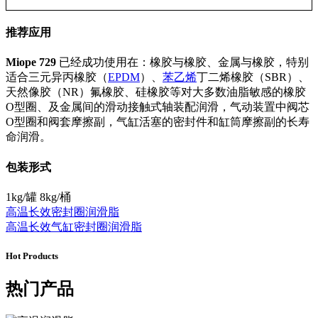
推荐应用
Miope 729
已经成功使用在：橡胶与橡胶、金属与橡胶，特别
适合三元异丙橡胶（
EPDM
）、
苯乙烯
丁二烯橡胶（
SBR）、
天然像胶（NR）氟橡胶、硅橡胶等对大多数油脂敏感的橡胶
O型圈、及金属间的滑动接触式轴装配润滑，气动装置中阀芯
O型圈和阀套摩擦副，气缸活塞的密封件和缸筒摩擦副的长寿
命润滑。
包装形式
1kg/罐 8kg/桶
高温长效密封圈润滑脂
高温长效气缸密封圈润滑脂
Hot Products
热门产品