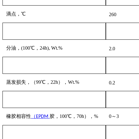
滴点，
℃
260
分油，
(100℃，24h), Wt.%
2.0
蒸发损失，（
99℃，22h），Wt.%
0.2
橡胶相容性
胶，
100℃，70h），%
0～3
（
EPDM