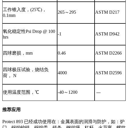
工作锥入度，
(25℃)，
265
～
295
ASTM D217
0.1mm
氧化稳定性
Psi Drop @ 100
-1
ASTM D942
hrs
四球磨损，
mm
0.46
ASTM D2266
四球极压试验，烧结负
4000
ASTM D2596
荷，
N
使用温度范围，
℃
-
40
～
1200
--
-
推荐应用
Protect 893 已经成功使用在：金属表面的润滑与防护，如：炉
门，锅炉铰链，锅炉盖，链条，钢丝绳，杠杆、火花塞，螺纹