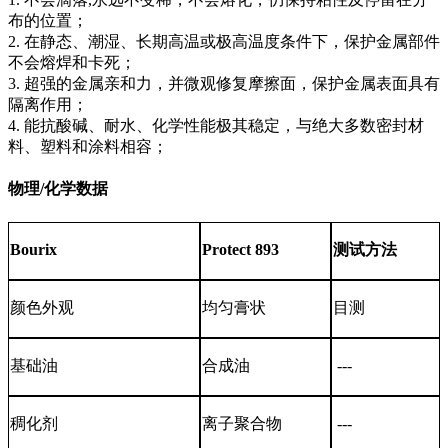
布的位置；
2. 在静态、潮湿、长期高温或极高温度条件下，保护金属部件
不会熔焊和卡死；
3. 超强的金属亲和力，并微观修复摩擦面，保护金属表面具有
隔离作用；
4. 能抗酸碱、耐水、化学性能极其稳定，与绝大多数密封材
料、塑料和涂料相容；
物理/化学数据
Bourix
Protect 89
3
测试方法
颜色外观
均匀膏
状
目测
基础油
合成油
---
稠化剂
离子聚合物
---