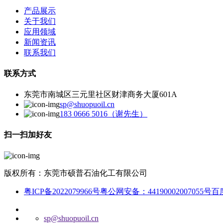
产品展示
关于我们
应用领域
新闻资讯
联系我们
联系方式
东莞市南城区三元里社区财津商务大厦601A
sp@shuopuoil.cn
183 0666 5016（谢先生）
扫一扫加好友
版权所有：东莞市硕普石油化工有限公司
粤ICP备2022079966号
粤公网安备：44190002007055号
百
sp@shuopuoil.cn