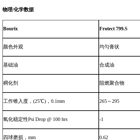
物理/化学数据
Bourix
Frotect 79
9.S
颜色外观
均匀膏
状
基础油
合成油
稠化剂
阻燃聚合物
工作锥入度，
(25℃)，0.1mm
265
～
295
氧化稳定性
Psi Drop @ 100 hrs
-1
四球磨损，
mm
0.62